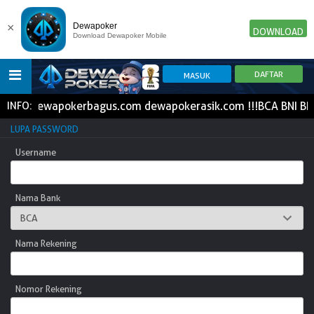
×
Dewapoker
DOWNLOAD
Download Dewapoker Mobile
 KAMI dewapokerbagus.com dewapokerasik.com !!!BCA BNI B
INFO:
HOME
LUPA PASSWORD
Username
POKER
SLOT GAME
IDN E-LOTTERY
NEW
NEW
Nama Bank
SPORTBOOK
LIVE CASINO
IDNLIVE
NEW
Nama Rekening
TOGEL
ESPORTS
ARCADE
NEW
NEW
NEW
Nomor Rekening
TEMBAK IKAN
IDNRAFFLE
IDNTRADE