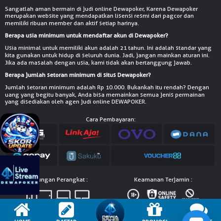
Sangatlah aman bermain di judi online Dewapoker, Karena Dewapoker
merupakan website yang mendapatkan lisensi resmi dari pagcor dan
memiliki ribuan member dan aktif setiap harinya.
Berapa usia minimum untuk mendaftar akun di Dewapoker?
Usia minimal untuk memiliki akun adalah 21 tahun. Ini adalah standar yang
kita gunakan untuk hidup di seluruh dunia. Jadi, jangan mainkan aturan ini.
Jika ada masalah dengan usia, kami tidak akan bertanggung jawab.
Berapa jumlah setoran minimum di situs Dewapoker?
Jumlah setoran minimum adalah Rp 10.000. Bukankah itu rendah? Dengan
uang yang begitu banyak, Anda bisa memainkan semua jenis permainan
yang disediakan oleh agen judi online DEWAPOKER.
Cara Pembayaran:
Dukungan Perangkat :
Keamanan Terjamin :
© Copyright 2026 dewapokerada.net - All right reserved | 18+